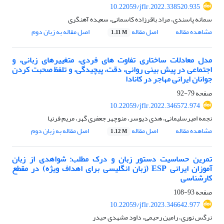
10.22059/jflr.2022.338520.935
سمانه پاسندی، مراد باقرزاده کاسمانی، سعیده آهنگری
مشاهده مقاله
اصل مقاله
اصل مقاله به زبان دوم
1.11 M
مدل معادلات ساختاری تفاوت های فردی، متغییرهای زبانی، و
اجتماعی در پیش بینی روانی، دقت، پیچیدگی، و تلفظ صحبت کردن
جوانان ایرانی مهاجر در کانادا
صفحه
79-92
10.22059/jflr.2022.346572.974
نجمه امیرسلیمانی، هدی دیوسر، منوچهر جعفری گهر، مریم فرنیا
مشاهده مقاله
اصل مقاله
اصل مقاله به زبان دوم
1.12 M
تمرین حساسیت دستور زبان و درک مطلب: شواهدی از زبان
آموزان ایرانی ESP (زبان انگلیسی برای اهداف ویژه) در مقطع
کارشناسی
صفحه
93-108
10.22059/jflr.2023.346642.977
نرگس نوری، رامین رحیمی، داود مشهدی حیدر