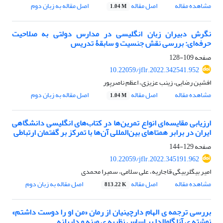
مشاهده مقاله
اصل مقاله
اصل مقاله به زبان دوم
1.04 M
نگرش دبیران زبان انگلیسی در مدارس دولتی به صلاحیت
حرفه‌ای: بررسی نقش جنسیت و سابقۀ تدریس
صفحه
109-128
10.22059/jflr.2022.342541.952
افشین رضایی، زینب عزیزی، اعظم ناصرپور
مشاهده مقاله
اصل مقاله
اصل مقاله به زبان دوم
1.04 M
ارزیابی مقایسه‌ای انواع تمرین‌ها در کتاب‌های انگلیسی دانشگاهی
ایران در برابر همتاهای بین‌المللی آن‌ها با تمرکز بر گفتمان ارتباطی
صفحه
129-144
10.22059/jflr.2022.345191.962
امیر بیگلربیگی قاجاریه، علی سلامی، سمیرا محمدی
مشاهده مقاله
اصل مقاله
اصل مقاله به زبان دوم
813.22 K
بررسی ترجمه ی الهام دارچینیان از رمان «من او را دوست داشتم»
نوشته ی آنا گاوالدا بر اساس نظریه ی وینه و داربلنه