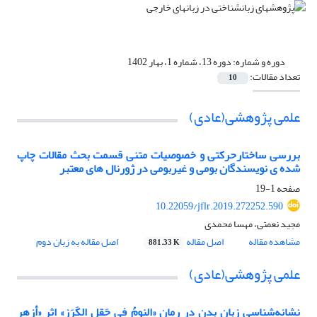
دوره و شماره:
دوره 13، شماره 1، بهار 1402
تعداد مقالات:
10
علمی پژوهشی(عادی)
بررسی ساختارحرکتی و خصوصیات متنی قسمت بحث مقالات چاپ
شده ی نویسندگان بومی و غیربومی در ژورنال های معتبر
صفحه
1-19
10.22059/jflr.2019.272252.590
مجید نعمتی، مهسا محمدی
مشاهده مقاله
اصل مقاله
اصل مقاله به زبان دوم
881.33 K
علمی پژوهشی(عادی)
نشانه‌شناسی زبان بدن در رمان «النومُ فی حَقل الکَرَز» اثر «أزهر