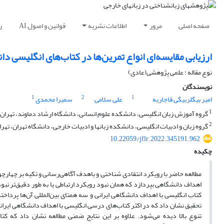
صفحه اصلی
مرور
اطلاعات نشریه
قوانین و اصول AI
ر
ارزیابی مقایسه‌ای انواع تمرین‌ها در کتاب‌های انگلیسی دانش
نوع مقاله : علمی پژوهشی(عادی)
نویسندگان
1
2
1
امیر بیگلربیگی قاجاریه
علی سلامی
سمیرا محمدی
1
گروه آموزش زبان انگلیسی، دانشکده علوم انسانی، دانشگاه ارشاد دماوند، تهران، 
2
گروه زبان و ادبیات انگلیسی، دانشکده زبانها و ادبیات خارجی، دانشگاه تهران، تهران
10.22059/jflr.2022.345191.962
چکیده
مطالعه حاضر با رویکرد انتقادی شناختی و باهدف آگاهی‌رسانی و تکیه بر چهار
اهداف دانشگاهی بپردازد که همان نبود رویکرد ارتباطی یا به طور دقیق‌تر نبود
کتاب انگلیسی با اهداف دانشگاهی ایرانی و سه همتای بین‌المللی آن‌ها پرداخ
تحقیق نشان داد که در اکثر کتاب‌های درسی انگلیسی با اهداف دانشگاهی ایرانی ت
تنوع بالا دیده می‌شود. علاوه بر این نتایج ضمنی مطالعه نشان داد که کتا