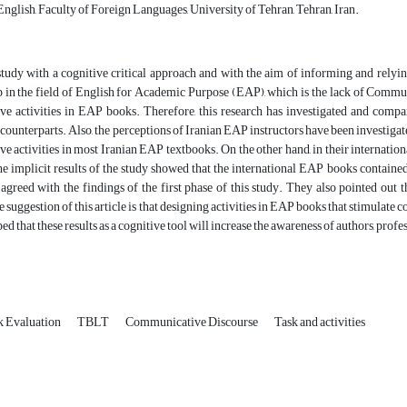
glish, Faculty of Foreign Languages, University of Tehran, Tehran, Iran.
tudy with a cognitive critical approach and with the aim of informing and relying
p in the field of English for Academic Purpose (EAP), which is the lack of Comm
e activities in EAP books. Therefore, this research has investigated and compar
 counterparts. Also, the perceptions of Iranian EAP instructors have been investigat
 activities in most Iranian EAP textbooks. On the other hand, in their internatio
the implicit results of the study showed that the international EAP books contained 
agreed with the findings of the first phase of this study. They also pointed out 
e suggestion of this article is that designing activities in EAP books that stimula
ed that these results as a cognitive tool will increase the awareness of authors, prof
k Evaluation
TBLT
Communicative Discourse
Task and activities