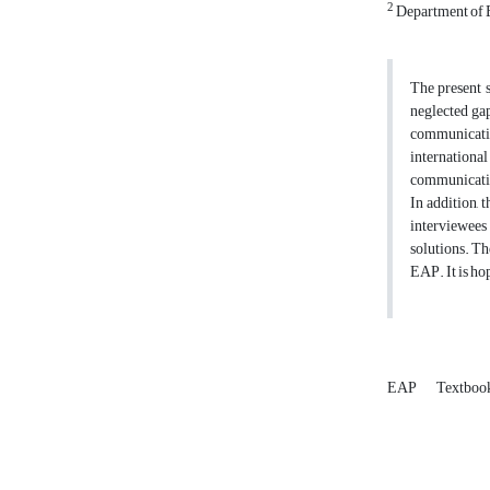
2
Department of En
The present s
neglected ga
communicativ
international
communicative
In addition, 
interviewees 
solutions. Th
EAP. It is hop
EAP
Textboo