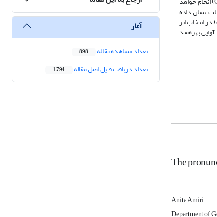
با کمک دو کتاب Schritte plus Neu و Menschen از نسل نو اثرهای آموزشی در کشورهای آلمانی‌زبان در سطح‌ A1 بر اساس چارچوب اروپایی مشترک برای زبان‌ها (GER) انجام خواهد
سات نشان داده
 در انتخاب اثر
آمار
وایی بهره‌مند
تعداد مشاهده مقاله
898
تعداد دریافت فایل اصل مقاله
1,794
The pronunc
Anita Amiri
Department of Ge