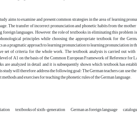
tudy aims to examine and present common strategies in the area of learning pronu
age. The transfer of incorrect pronunciation and phonetic habits from the mother 
g foreign languages. However, the role of textbooks in eliminating this problem is 
phonological principles while choosing the appropriate textbook for the German 
s as a pragmatic approach to learning pronunciation to learning pronunciation in t
 set of criteria for the whole work. The textbook analysis is carried out with t
level of A1 on the basis of the Common European Framework of Reference for Lang
ks are analyzed in detail, and it is subsequently shown which textbook has establ
s study will therefore address the following goal: The German teachers can use the c
t methods and exercises for teaching the phonetic rules of the German language.
iation
textbooks of sixth-generation
German as foreign language
catalogu