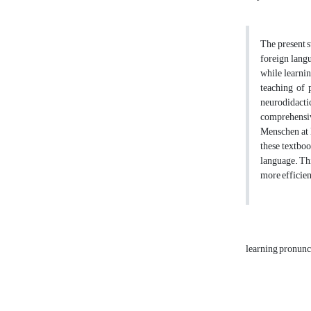
The present s
foreign langu
while learnin
teaching of 
neurodidactic
comprehensive
Menschen at 
these textboo
language. Thi
more efficien
learning pronunc