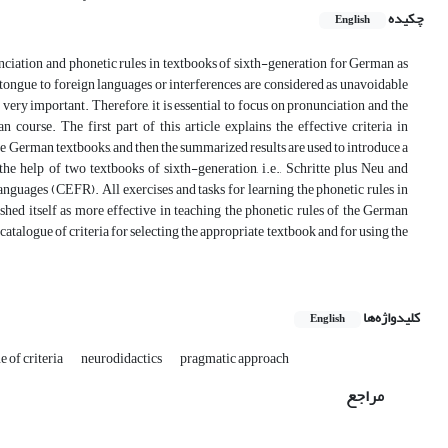
چکیده
English
nciation and phonetic rules in textbooks of sixth-generation for German as
tongue to foreign languages or interferences are considered as unavoidable
very important. Therefore, it is essential to focus on pronunciation and the
course. The first part of this article explains the effective criteria in
he German textbooks, and then the summarized results are used to introduce a
he help of two textbooks of sixth-generation, i.e., Schritte plus Neu and
uages (CEFR). All exercises and tasks for learning the phonetic rules in
ished itself as more effective in teaching the phonetic rules of the German
atalogue of criteria for selecting the appropriate textbook and for using the
کلیدواژه‌ها
English
e of criteria
neurodidactics
pragmatic approach
مراجع