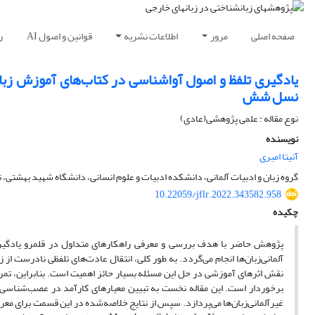
صفحه اصلی
مرور
اطلاعات نشریه
قوانین و اصول AI
ر
یادگیری تلفظ و اصول آواشناسی در کتاب‌های آموزش زبان 
نسل شش
نوع مقاله : علمی پژوهشی(عادی)
نویسنده
آنیتا امیری
گروه زبان و ادبیات آلمانی، دانشکده ادبیات و علوم انسانی، دانشگاه شهید بهشتی، ته
10.22059/jflr.2022.343582.958
چکیده
پژوهش حاضر با هدف بررسی و معرفی راهکارهای متداول در قلمرو یادگیر
آلمانی‌زبان‌ها انجام می‌گردد. به طور کلی، انتقال عادت‌های تلفظی نادرست از ز
نقش اثرهای آموزشی در حل این مسئله بسیار حائز اهمیت است. بنابراین، تمر
برخوردار است. این مقاله نخست به تبیین معیارهای کارآمد در عصب‌شناسی‌آ
غیرآلمانی‌زبان‌ها می‌پردازد. سپس از نتایج خلاصه‌شده در این قسمت برای م