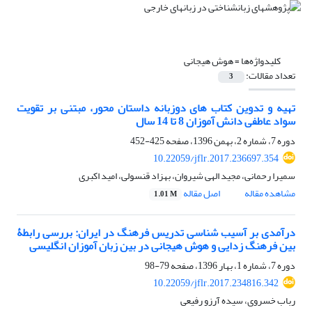
کلیدواژه‌ها =
هوش هیجانی
تعداد مقالات:
3
تهیه و تدوین کتاب های دوزبانه داستان محور، مبتنی بر تقویت
سواد عاطفی دانش آموزان 8 تا 14 سال
دوره 7، شماره 2، بهمن 1396، صفحه
425-452
10.22059/jflr.2017.236697.354
سمیرا رحمانی، مجید الهی شیروان، بهزاد قنسولی، امید اکبری
مشاهده مقاله
اصل مقاله
1.01 M
درآمدی بر آسیب شناسی تدریس فرهنگ در ایران: بررسی رابطۀ
بین فرهنگ زدایی و هوش هیجانی در بین زبان آموزان انگلیسی
دوره 7، شماره 1، بهار 1396، صفحه
79-98
10.22059/jflr.2017.234816.342
رباب خسروی، سیده آرزو رفیعی