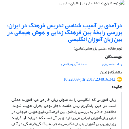
درآمدی بر آسیب شناسی تدریس فرهنگ در ایران:
بررسی رابطۀ بین فرهنگ زدایی و هوش هیجانی در
بین زبان آموزان انگلیسی
نوع مقاله : علمی پژوهشی(عادی)
نویسندگان
رباب خسروی
سیده آرزو رفیعی
دانشگاه زنجان
10.22059/jflr.2017.234816.342
چکیده
زبان آموزانی که انگلیسی را به عنوان زبان خارجی می-آموزند ممکن
است در حین یادگیری زبان مقصد دچار نوعی بحران هویت شوند.
مطالعه‌ی حاضر به بررسی رابطه‌ی بین فرهنگ‌زداییو هوش هیجانی در
میان زبان‌آموزان ایرانی می‌پردازد و بر آن است که دریابد آیا فرایند
رویارویی زبان آموزان با زبان انگلیسی منجر به بیگانگی فرهنگی در آنان