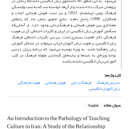
می‌شود. به این منظور 80 دانشجوی زبان انگلیسی دانشگاه زنجان در
پژوهش شرکت داده شدند و از آن‌ها خواسته شد که به تست وابستگی
فرهنگ بومی (پیشقدم، 2012) و نیز تست هوش هیجانی (شات و
همکاران، 1998) پاسخ دهند. نتایج تحقیق نشان داد که رابطه‌ی
معناداری بین هوش هیجانی و فرهنگ‌زدایی وجود دارد. از آنجایی‌که
مسأله‌ی آموزش زبان انگلیسی در ایران و تأثیرات احتمالی آن بر هویت
فرهنگی حائز اهمیت بسیاری است، بررسی تأثیرات احتمالی فرهنگ
زبان انگلیسی بر هویت زبان آموزان ایرانی می‌تواند در مسائل آموزش
زبان راهگشا باشد. به ویژه توصیه می‌شود که برنامه ریزان درسی
توجه ویژه‌ای به بایدها و نبایدهای گنجاندن مقوله فرهنگ در کتب
آموزشی زبان انگلیسی داشته باشند.
کلیدواژه‌ها
تدریس فرهنگ
فرهنگ زدایی
هوش هیجانی
هویت فرهنگی
زبان آموزان انگلیسی
عنوان مقاله
English
An Introduction to the Pathology of Teaching
Culture in Iran: A Study of the Relationship