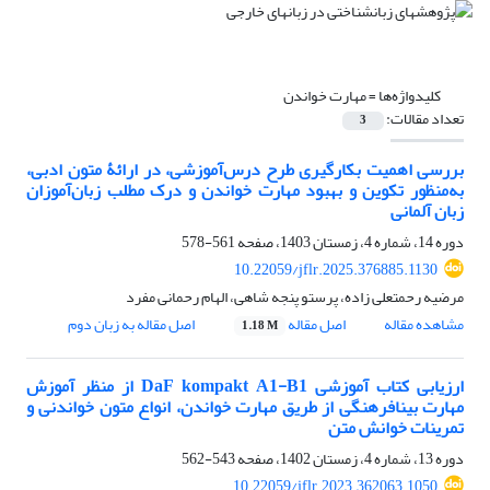
کلیدواژه‌ها =
مهارت خواندن
تعداد مقالات:
3
بررسی اهمیت بکارگیری طرح درس‌آموزشی، در ارائۀ متون ادبی،
به‌منظور تکوین و بهبود مهارت خواندن و درک مطلب زبان‌آموزان
زبان آلمانی
دوره 14، شماره 4، زمستان 1403، صفحه
561-578
10.22059/jflr.2025.376885.1130
مرضیه رحمتعلی زاده، پرستو پنجه شاهی، الهام رحمانی مفرد
مشاهده مقاله
اصل مقاله
اصل مقاله به زبان دوم
1.18 M
ارزیابی کتاب آموزشی DaF kompakt A1-B1 از منظر آموزش
مهارت بینافرهنگی از طریق مهارت خواندن، انواع متون خواندنی و
تمرینات خوانش متن
دوره 13، شماره 4، زمستان 1402، صفحه
543-562
10.22059/jflr.2023.362063.1050