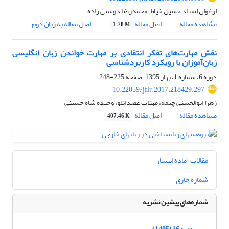
ارغوان استاد حسین خیاط، محمدرضا دوستی زاده
مشاهده مقاله
اصل مقاله
اصل مقاله به زبان دوم
1.78 M
نقش مهارت‌های تفکر انتقادی بر مهارت خواندن زبان انگلیسی
زبان‌آموزان با رویکرد کاربردشناسی
دوره 6، شماره 1، بهار 1395، صفحه
225-248
10.22059/jflr.2017.218429.297
زهرا ابوالحسنی چیمه، مهتاب عضدانلو، وحیده شاه حسینی
مشاهده مقاله
اصل مقاله
407.46 K
مقالات آماده انتشار
شماره جاری
شماره‌های پیشین نشریه
دوره 16 (1405)