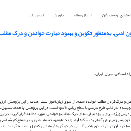
اهنمای نویسندگان
ارسال مقاله
داوران
تماس با ما
ادبی، به‌منظور تکوین و بهبود مهارت خواندن و درک مطلب 
 اسلامی، تهران، ایران.
ندن و درک‌کردن مطلب خوانده شده، از سوی زبان‌آموز است. هدف از این پژوهش، ارز
بندی‌شده، در قالب طرح درسی با سطح زبانی «آ دو» است. در این پژوهش، با هدف تسهیل 
ح درس ویژه، برای بهبود مهارت‌های درک مطلب و خواندن، مورد مطالعه قرار گیرد. در این
ه‌آزمایشی، با طرح پیش‌آزمون و پس‌آزمون، بر جامعۀ آماری 40 دانشجوی مترجمی زبان آلمانی دانشگاه آزاد واحد علوم و تحقیقات ایران، در مقطع 
عملکرد آن در درک متون ادبی آلمانی، در دو گروه آزمایش و کنترل مقایسه گردید. نتای