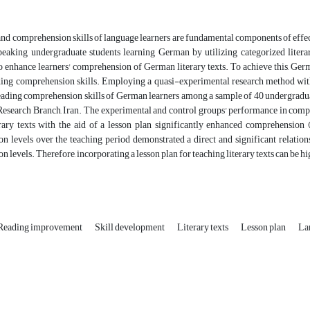
nd comprehension skills of language learners are fundamental components of effect
peaking undergraduate students learning German by utilizing categorized litera
to enhance learners' comprehension of German literary texts. To achieve this, Ger
ing comprehension skills. Employing a quasi-experimental research method with a 
eading comprehension skills of German learners among a sample of 40 undergraduat
Research Branch, Iran. The experimental and control groups' performance in comp
erary texts with the aid of a lesson plan significantly enhanced comprehensio
n levels over the teaching period demonstrated a direct and significant relation
 levels. Therefore, incorporating a lesson plan for teaching literary texts can be h
Reading improvement
Skill development
Literary texts
Lesson plan
La