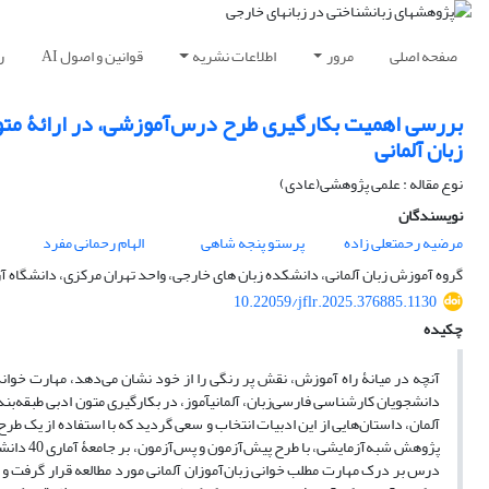
صفحه اصلی
مرور
اطلاعات نشریه
قوانین و اصول AI
ر
بررسی اهمیت بکارگیری طرح درس‌آموزشی، در ارائۀ متون 
زبان آلمانی
نوع مقاله : علمی پژوهشی(عادی)
نویسندگان
مرضیه رحمتعلی زاده
پرستو پنجه شاهی
الهام رحمانی مفرد
گروه آموزش زبان آلمانی، دانشکده زبان های خارجی، واحد تهران مرکزی، دانشگاه آزاد
10.22059/jflr.2025.376885.1130
چکیده
آنچه در میانۀ راه آموزش، نقش پر رنگی را از خود نشان می‌دهد، مهارت خوا
دانشجویان کارشناسی فارسی‌زبان، آلمانی­آموز، در بکارگیری متون ادبی طبقه‌
آلمان، داستان‌هایی از این ادبیات انتخاب و سعی گردید که با استفاده از یک طر
پژوهش شب
درس بر درک مهارت مطلب خوانی زبان‌آموزان آلمانی مورد مطالعه قرار گرفت و 