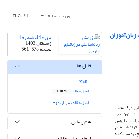
ورود به سامانه
ENGLISH
زبان‌آموزان
دوره 14، شماره 4
زمستان 1403
صفحه
561-578
فایل ها
XML
اصل مقاله
1.18 M
اصل مقاله به زبان دوم
یابی درک مطلب
درک متون ادبی
 راستا، با روش
هم رسانی
کارشناسی، اثرات این طرح
ج به­دست‌آمده
ارجاع به این مقاله