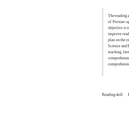
The reading a
of Persian-s
objective is 
improve read
plan on the r
Science and 
teaching lit
comprehensio
comprehension
Reading skill