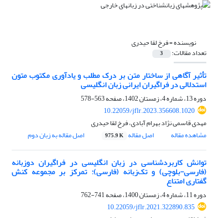
نویسنده =
فرخ لقا حیدری
تعداد مقالات:
3
تأثیر آگاهی از ساختار متن بر درک مطلب و یادآوری مکتوب متون
استدلالی در فراگیران ایرانی زبان انگلیسی
دوره 13، شماره 4، زمستان 1402، صفحه
563-578
10.22059/jflr.2023.356608.1020
مهدی قاسمی نژاد بهرام آبادی، فرخ لقا حیدری
مشاهده مقاله
اصل مقاله
اصل مقاله به زبان دوم
975.9 K
توانش کاربرد‌شناسی در زبان انگلیسی در فراگیران دو‌زبانه
(فارسی-بلوچی) و تک‌زبانه (فارسی): تمرکز بر مجموعه کنش
گفتاری امتناع
دوره 11، شماره 4، زمستان 1400، صفحه
741-762
10.22059/jflr.2021.322890.835