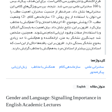
طرح اکتشافی و تجزیه‌وبررسی کلامی است. برای این هدف، پیکرهء بیس
با 160 سخنرانی علمی بررسی شد. نتیجهء بررسی ویژگی‌های کلامی این
سخنرانی‌‌ها نشان داد، صرف‌نظر از جنسیت سخنران، اهمیت مطلب را
می-توان با استفاده از پنج روش (1) سازماندهی کلام، (2) وضعیت
مطلب، (3) پوشش موضوع، (4) ارتباط با امتحان و (5) هم‌کنش با مخاطب
بیان کرد. افزون بر این، نتایج نشان داد، بیان اهمیت به بایستگی آشکارا
و با استفاده از صفات و قیود ارزیابی انجام نمی‌شوند. همچنین، مشخص
شد جهت‌گیری نشانگر به متن، ارائه‌کننده و هم‌کنشی تا حد زیادی
به‌نوع نشانگر بستگی دارد. افزون بر این، یافته‌ها حاکی از این است که
استادان زن بیشتر از استادان مرد به هم‌کنش با مخاطب گرایش دارند.
کلیدواژه‌ها
سخنرانی علمی
سازماندهی کلام
همکنش با مخاطب
زبان ارزیابی
پیکره‌محور
عنوان مقاله
English
Gender and Language: Signalling Importance in
English Academic Lectures