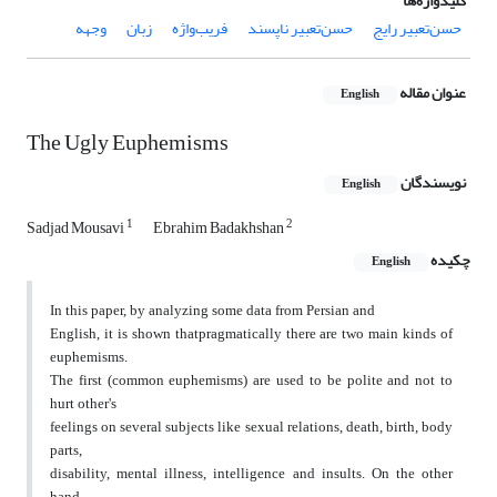
کلیدواژه‌ها
حسن‌تعبیر رایج
حسن‌تعبیر ناپسند
فریب‌واژه
زبان
وجهه
عنوان مقاله
English
The Ugly Euphemisms
نویسندگان
English
1
2
Sadjad Mousavi
Ebrahim Badakhshan
چکیده
English
In this paper, by analyzing some data from Persian and
English, it is shown thatpragmatically there are two main kinds of
euphemisms.
The first (common euphemisms) are used to be polite and not to
hurt other's
feelings on several subjects like sexual relations, death, birth, body
parts,
disability, mental illness, intelligence and insults. On the other
hand,