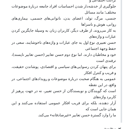
نزاکت اجتماعی و
جلوگیری از خدشه‌دار شدن احساسات افراد جامعه دربارة موضوعات
مختلف؛ مانند مسائل
جنسی، مرگ، تولد، اعضای بدن، ناتوانی‌های جسمی، بیماری‌های
روانی، هوش و ناسزاها
به کار می‌روند. از طرف دیگر، کاربران زبان به وسیلة جایگزین کردن
عبارات و واژه‌های
حسن تعبیری نوع اول به جای عبارات و واژه‌های ناخوشایند، سعی در
حفظ وجهة اجتماعی
خود و مخاطبان دارند. اما نوع دوم حسن تعابیر (حسن تعابیر ناپسند)،
ترفندی است
برای پنهان کردن رسوایی‌های سیاسی و اقتصادی، پوشاندن حقیقت،
و فریب و کنترل افکار
عمومی به هنگام صحبت دربارة موضوعات و رویدادهای اجتماعی. در
واقع، در این نقطه
است که گویندگان و نویسندگان از حسن تعبیر، نه در جهت پرهیز از
کاربرد واژه‌های
آزار دهنده، بلکه برای فریب افکار عمومی استفاده می‌کنند و این
همان جایی است که
ما را وارد گسترة حسن تعابیر «غیرصادقانه» می‌کند.