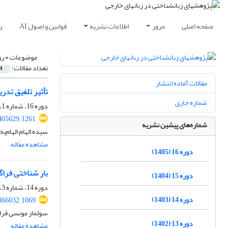
صفحه اصلی
مرور
اطلاعات نشریه
قوانین و اصول AI
ر
موضوعات =
رو
تعداد مقالات:
4
مقالات آماده انتشار
تأثیر تلفیق تد
شماره جاری
دوره 16، شماره 1، بهار 1405، صفحه
.405629.1261
شماره‌های پیشین نشریه
سیده الهام الهام‌
مشاهده مقاله
دوره 16 (1405)
بار شناختی فراگ
دوره 15 (1404)
دوره 14، شماره 3، پاییز 1403، صفحه
دوره 14 (1403)
.366032.1069
سولماز مونسی قرا
دوره 13 (1402)
مشاهده مقاله