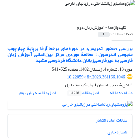
کلیدواژه‌ها =
آموزش زبان دوم
تعداد مقالات:
1
بررسی «حضور تدریس» در دوره‌های برخط آزفا برپایۀ چهارچوب
مفهومی اندرسون : مطالعۀ موردی مرکز بین‌المللی آموزش زبان
فارسی به غیرفارسی‌زبانان دانشگاه فردوسی مشهد
دوره 13، شماره 4، زمستان 1402، صفحه
525-541
10.22059/jflr.2023.361166.1046
شادی شجیعی، احسان قبول، کریستینا اپل
مشاهده مقاله
اصل مقاله
اصل مقاله به زبان دوم
1.12 M
مقالات آماده انتشار
شماره جاری