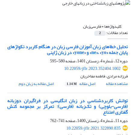
کلیدواژه‌ها =
فارسی‌زبان
تعداد مقالات:
2
تحلیل خطاهای زبان آموزان فارسی زبان در هنگام کاربرد تکواژهای
پایان جمله «ne»، «yo» و «yone» در زبان ژاپنی
دوره 12، شماره 4، زمستان 1401، صفحه
580-595
10.22059/jflr.2023.352404.1002
فرزانه مرادی، فاطمه مفاخریان
مشاهده مقاله
اصل مقاله
اصل مقاله به زبان دوم
1.14 M
توانش کاربرد‌شناسی در زبان انگلیسی در فراگیران دو‌زبانه
(فارسی-بلوچی) و تک‌زبانه (فارسی): تمرکز بر مجموعه کنش
گفتاری امتناع
دوره 11، شماره 4، زمستان 1400، صفحه
741-762
10.22059/jflr.2021.322890.835