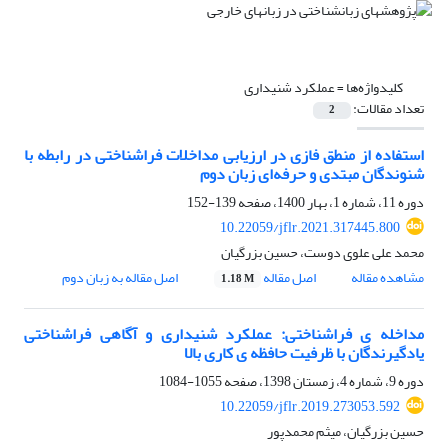
کلیدواژه‌ها =
عملکرد شنیداری
تعداد مقالات:
2
استفاده از منطق فازی در ارزیابی مداخلات فراشناختی در رابطه با
شنوندگان مبتدی و حرفه‌ای زبان دوم
دوره 11، شماره 1، بهار 1400، صفحه
139-152
10.22059/jflr.2021.317445.800
محمد علی علوی دوست، حسین بزرگیان
مشاهده مقاله
اصل مقاله
اصل مقاله به زبان دوم
1.18 M
مداخله ی فراشناختی: عملکرد شنیداری و آگاهی فراشناختی
یادگیرندگان با ظرفیت حافظه ی کاری بالا
دوره 9، شماره 4، زمستان 1398، صفحه
1055-1084
10.22059/jflr.2019.273053.592
حسین بزرگیان، میثم محمدپور