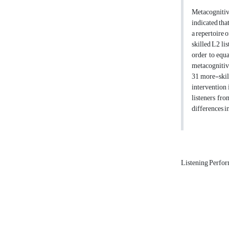
Metacognitive
indicated tha
a repertoire 
skilled L2 li
order to equ
metacognitive
31 more-skil
intervention 
listeners fro
differences i
Listening Perfo