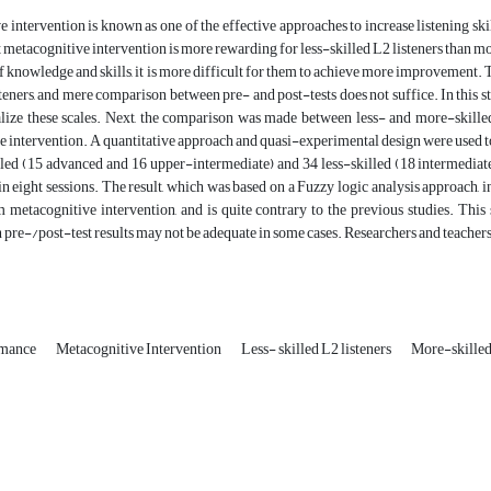
 intervention is known as one of the effective approaches to increase listening s
t metacognitive intervention is more rewarding for less-skilled L2 listeners than 
of knowledge and skills, it is more difficult for them to achieve more improvement.
steners, and mere comparison between pre- and post-tests does not suffice. In this
alize these scales. Next, the comparison was made between less- and more-skille
 intervention. A quantitative approach and quasi-experimental design were used to 
led (15 advanced and 16 upper-intermediate) and 34 less-skilled (18 intermediat
in eight sessions. The result, which was based on a Fuzzy logic analysis approach, 
m metacognitive intervention, and is quite contrary to the previous studies. This
n pre-/post-test results may not be adequate in some cases. Researchers and teachers
rmance
Metacognitive Intervention
Less- skilled L2 listeners
More-skilled