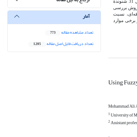
برابرسنجی کند. برای بررسی پرسش‌های پژوهش؛ از رویکرد کمی و از طرح نیمه‌آزمایشی استفاده شده است. 65 دانشجوی ایرانی شامل 31 شنوندة
س روش بررسی
آمار
ه‌ای، نسبت
 برخی موارد
تعداد مشاهده مقاله
773
تعداد دریافت فایل اصل مقاله
1,205
Using Fuzzy
Mohammad Ali A
1
University of M
2
Assistant profes