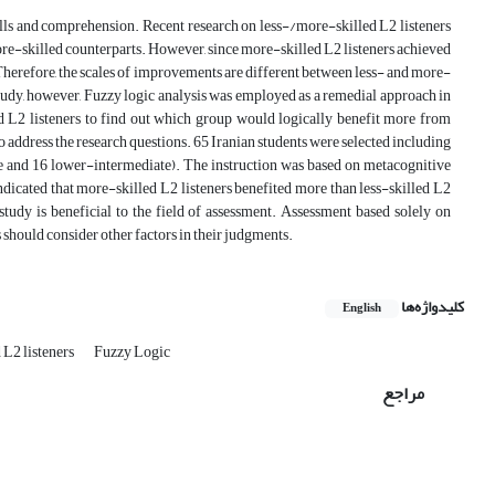
kills and comprehension. Recent research on less-/more-skilled L2 listeners
more-skilled counterparts. However, since more-skilled L2 listeners achieved
 Therefore, the scales of improvements are different between less- and more-
 study, however, Fuzzy logic analysis was employed as a remedial approach in
d L2 listeners to find out which group would logically benefit more from
address the research questions. 65 Iranian students were selected including
e and 16 lower-intermediate). The instruction was based on metacognitive
indicated that more-skilled L2 listeners benefited more than less-skilled L2
 study is beneficial to the field of assessment. Assessment based solely on
 should consider other factors in their judgments.
کلیدواژه‌ها
English
 L2 listeners
Fuzzy Logic
مراجع