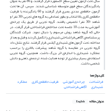
سال تحت آزمون تعیین سطح آکسفورد قرار گرفتند، و 86 نفر به عنوان
یادگیرندگان سطح فوق متوسطه شناسایی شدند. سپس، آن ها تحت
آزمون حافظه‌ی عددی بصری قرار گرفتند و 60 یادگیرنده‌ با ظرفیت
حافظه‌ی کاری بالا انتخاب و بطور تصادفی به گروه های تجربی (30 نفر) و
شاهد (30 نفر) تخصیص یافتند. گروه تجربی از طریق یک چرخه‌ی
آموزشی به مدت 10 جلسه تحت مداخله‌‌ی فراشناختی قرار گرفت، در
حالی که گروه شاهد روش مرسوم را دنبال نمود. شرکت کنندگان
پرسشنامه‌ی آگاهی فراشناختی شنیداری را تکمیل کردند و قبل و بعد از
مداخله، تحت آزمون های شنیداری آیلتس قرار گرفتند. نتایج نشان داد
گروه تجربی در مقایسه با گروه شاهد پیشرفت بالاتری را برحسب
عملکرد شنیداری با اندازه‌ی اثر بزرگ داشت. همچنین، گروه تجربی
استفاده‌ی بسیار بیشتری از توجه هدایت شده، ترجمه‌ی ذهنی و دانش
شخصی داشت.
کلیدواژه‌ها
فراشناخت
چرخه ی آموزشی
ظرفیت حافظه‌ی کاری
عملکرد
شنیداری
آگاهی فراشناختی
عنوان مقاله
English