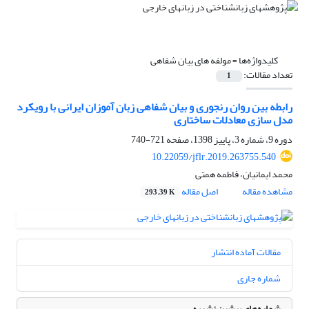
کلیدواژه‌ها =
مولفه های بیان شفاهی
تعداد مقالات:
1
رابطه بین روان رنجوری و بیان شفاهی زبان آموزان ایرانی با رویکرد
مدل سازی معادلات ساختاری
دوره 9، شماره 3، پاییز 1398، صفحه
721-740
10.22059/jflr.2019.263755.540
محمد ایمانیان، فاطمه همتی
مشاهده مقاله
اصل مقاله
293.39 K
مقالات آماده انتشار
شماره جاری
شماره‌های پیشین نشریه