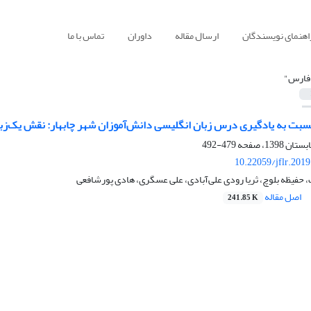
اهنمای نویسندگان
ارسال مقاله
داوران
تماس با ما
فارس"
ت به یادگیری درس زبان انگلیسی دانش‌آموزان شهر چابهار: نقش یک‌زبا
479-492
10.22059/jflr.201
 حفیظه بلوچ، ثریا رودی علی‌آبادی، علی عسگری، هادی پورشافعی
اصل مقاله
241.85 K