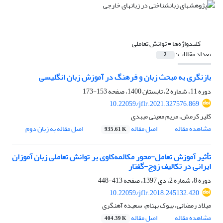
کلیدواژه‌ها =
توانش تعاملی
تعداد مقالات:
2
بازنگری به مبحث زبان و فرهنگ در آموزش زبان انگلیسی
دوره 11، شماره 2، تابستان 1400، صفحه
153-173
10.22059/jflr.2021.327576.869
کلیر کرمش، مریم معینی میبدی
مشاهده مقاله
اصل مقاله
اصل مقاله به زبان دوم
935.61 K
تأثیر آموزش تعامل-محور مکالمه‌کاوی بر توانش تعاملی زبان آموزان
ایرانی در تکالیف زوج-گفتار
دوره 8، شماره 2، دی 1397، صفحه
413-448
10.22059/jflr.2018.245132.420
میلاد رمضانی، بیوک بهنام، سعیده آهنگری
مشاهده مقاله
اصل مقاله
404.39 K