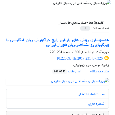
کلیدواژه‌ها =
مهارت های حل مسال
تعداد مقالات:
1
همسوسازی روش های بازتابی رایج درآموزش زبان انگلیسی با
ویژگیهای روانشناختی زبان آموزان ایرانی
دوره 7، شماره 1، بهار 1396، صفحه
251-270
10.22059/jflr.2017.231457.326
زهره نفیسی، مرجان وثوقی
مشاهده مقاله
اصل مقاله
160.07 K
مقالات آماده انتشار
شماره جاری
شماره‌های پیشین نشریه