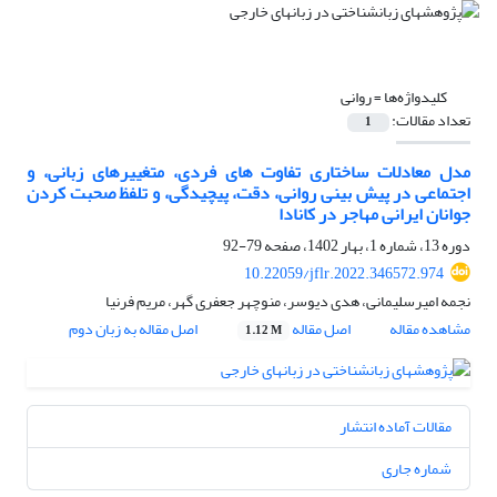
کلیدواژه‌ها =
روانی
تعداد مقالات:
1
مدل معادلات ساختاری تفاوت های فردی، متغییرهای زبانی، و
اجتماعی در پیش بینی روانی، دقت، پیچیدگی، و تلفظ صحبت کردن
جوانان ایرانی مهاجر در کانادا
دوره 13، شماره 1، بهار 1402، صفحه
79-92
10.22059/jflr.2022.346572.974
نجمه امیرسلیمانی، هدی دیوسر، منوچهر جعفری گهر، مریم فرنیا
مشاهده مقاله
اصل مقاله
اصل مقاله به زبان دوم
1.12 M
مقالات آماده انتشار
شماره جاری