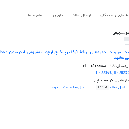
اهنمای نویسندگان
ارسال مقاله
داوران
تماس با ما
ی شجیعی
ریس» در دوره‌های برخط آزفا برپایۀ چهارچوب مفهومی اندرسون : مطال
ی مشهد
525-541
10.22059/jflr.2023
ن قبول، کریستینا اپل
اصل مقاله
اصل مقاله به زبان دوم
1.12 M