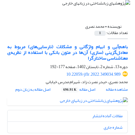
نویسنده =
محمد نصری
تعداد مقالات:
1
باهم‌آیی و ابهام واژگانی و مشکلات (نارسایی‌های) مربوط به
معادل‌گزینی (سازی) آن‌ها در متون بانکی با استفاده از نظریه‌ی
معنا‌شناسی ساختارگرا
دوره 13، شماره 2، تابستان 1402، صفحه
177-192
10.22059/jflr.2022.349034.989
محمد نصری، حیدر نصرت زاد، شهرام مدرس خیابانی
مشاهده مقاله
اصل مقاله
اصل مقاله به زبان دوم
696.91 K
مقالات آماده انتشار
شماره جاری