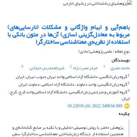
باهم‌آیی و ابهام واژگانی و مشکلات (نارسایی‌های)
مربوط به معادل‌گزینی (سازی) آن‌ها در متون بانکی با
استفاده از نظریه‌ی معنا‌شناسی ساختارگرا
نوع مقاله : علمی پژوهشی(عادی)
نویسندگان
3
2
1
محمد نصری
حیدر نصرت زاد
شهرام مدرس خیابانی
1
گروه زبان انگلسی، دانشگاه آزاد اسلامی واحد تهران جنوب، تهران، ایران
2
گروه زبان انگلیسی، واحد دماوند، دانشگاه آزاد اسلامی، دماوند، ایران
3
گروه آموزش و مترجمی زبان انگلیسی، دانشگاه آزاد اسلامی واحد کرج، کرج،
ایران
10.22059/jflr.2022.349034.989
چکیده
پژوهش حاضر با روش توصیفی-تحلیلی و با تکیه بر منابع کتابخانه‌ای و
همچنین استفاده از دیدگاه زبان‌شناختی معناشناسی ساختارگرا سعی