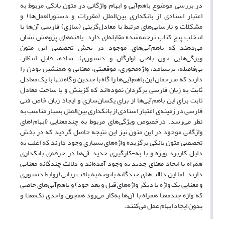
در بررسی موضوع باهم‌آیی و ابهام واژگانی در متون بانکی مربوط به
اعتبار اسنادی از بانکداری بین‌الملل (مقررات و دستورالعمل‌ها) و
مشکلات و نارسایی‌های مرتبط با معادل‌گزینی (سازی) فارسی آن‌ها با
انتخاب پنج کتاب ترجمه‌شده مقابله‌ای دارد. یافته‌های پژوهش نشان
می‌دهند که باهم‌آیی‌های موجود در بخش تخصصی این متون
ویژگی‌هایی چون بافتی (واژگان و دستوری)، ساده، قابل انتظار،
بی‌فاصله، پربسامد، واژه‌محوری، موقعیتی، معنایی و همنشین بودن را
دارند که مترجمان این باهم‌آیی‌ها را گاه با چندین و گاه تنها با یک معادل
ثابت به زبان فارسی برگردان نموده‌اند که گزینش و یا ساخت معادل
ثابت برای این باهم‌آیی‌ها از برای یکسان‌سازی و ایجاد زبان خاص فنی
فارسی در زمینه‌ی اعتبار اسنادی از بانکداری بین‌الملل بسیار مناسب به
نظر می‌رسد. درخصوص ویژگی‌های مربوط به چندمعنایی (ابهام)‌های
واژگانی موجود در این متون نیز این نتیجه حاصل گردید که در بخش
تخصصی متون بانکی برگزیده واژه‌های بسیاری وجود دارند که اغلب به
دلیل کاربرد ویژه و با به-کارگیری جدید آن‌ها در حرفه‌ی بانکداری
همراه با ایجاد معنای جدید به وجود آمده‌اند و دلالت چندگانه معنایی
دارند. اما این دلالت‌های چندگانه باتوجه به بافت زبانی (روابط دستوری
و معنایی یک واژه با دیگر واژه‌های قبل و بعد خود) و باهم‌آیی‌های خاصی
که واژه چندمعنا همراه با آن‌ها به‌کار می‌رود همچون واحدی تک‌معنا و
بدون ایجاد ابهام عمل می‌کنند.