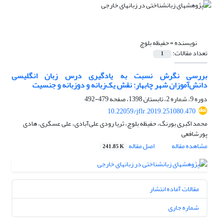
نویسنده =
حفیظه بلوچ
تعداد مقالات:
1
بررسی نگرش نسبت به یادگیری درس زبان انگلیسی
دانش‌آموزان شهر چابهار: نقش یک‌زبانه و دوزبانه و جنسیت
دوره 9، شماره 2، تابستان 1398، صفحه
479-492
10.22059/jflr.2019.251080.470
محمد اکبری بورنگ، حفیظه بلوچ، ثریا رودی علی‌آبادی، علی عسگری، هادی
پورشافعی
مشاهده مقاله
اصل مقاله
241.85 K
مقالات آماده انتشار
شماره جاری