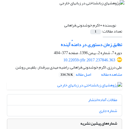
نویسنده =
اکرم خوشدونی فراهانی
تعداد مقالات:
1
تطابق زمان دستوری در دامنهٔ آینده
دوره 7، شماره 2، بهمن 1396، صفحه
377-404
10.22059/jflr.2017.237846.363
علی درزی، اکرم خوشدونی فراهانی، راضیه مهدی بیرقدار، بلقیس روشن
مشاهده مقاله
اصل مقاله
334.76 K
مقالات آماده انتشار
شماره جاری
شماره‌های پیشین نشریه