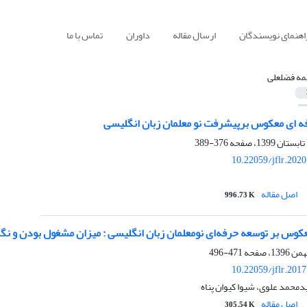
اهنمای نویسندگان
ارسال مقاله
داوران
تماس با ما
مه فضلعلی
فه ای معکوس برپیشرفت نو معلمان زبان انگلیسی
376-389
10.22059/jflr.202
اصل مقاله
996.73 K
عکوس بر توسعه حرفه‌ای نومعلمان زبان انگلیسی : میزان مشغول بودن و نگ
471-496
10.22059/jflr.201
محمد علوی، شیوا کیوان پناه
اصل مقاله
305.54 K