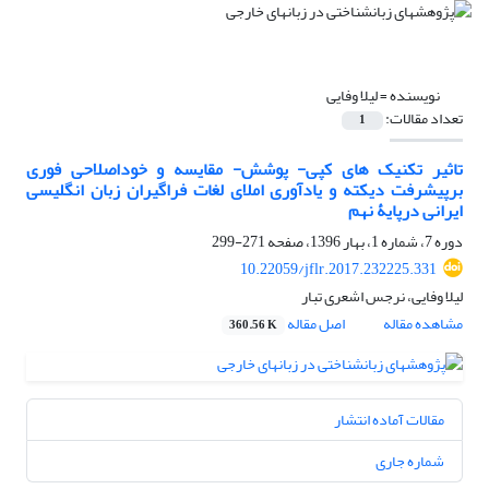
نویسنده =
لیلا وفایی
تعداد مقالات:
1
تاثیر تکنیک های کپی- پوشش- مقایسه و خوداصلاحی فوری
برپیشرفت دیکته و یادآوری املای لغات فراگیران زبان انگلیسی
ایرانی درپایۀ نهم
دوره 7، شماره 1، بهار 1396، صفحه
271-299
10.22059/jflr.2017.232225.331
لیلا وفایی، نرجس اشعری تبار
مشاهده مقاله
اصل مقاله
360.56 K
مقالات آماده انتشار
شماره جاری