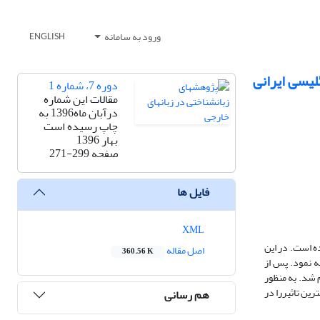
ورود به سامانه
ENGLISH
لیسی ایرانی
دوره 7، شماره 1
مقالات این شماره
درآبان ماه1396 به
چاپ رسیده است
بهار 1396
صفحه
271-299
فایل ها
XML
ه است. در این
اصل مقاله
360.56 K
کنترل مقایسه نمود. پس از
زمون اول انجام شد. به منظور
-مقایسه بیشترین تاثیررا در
هم رسانی