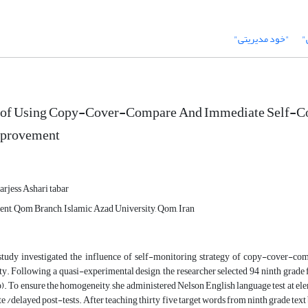
"
"خود مدیریتی"
 of Using Copy-Cover-Compare And Immediate Self-Corr
mprovement
arjess Ashari tabar
nt, Qom Branch, Islamic Azad University, Qom, Iran
study investigated the influence of self-monitoring strategy of copy-cover-co
ity. Following a quasi-experimental design, the researcher selected 94 ninth grade
). To ensure the homogeneity, she administered Nelson English language test at ele
 /delayed post-tests. After teaching thirty five target words from ninth grade text b