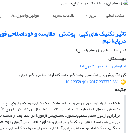
صفحه اصلی
مرور
اطلاعات نشریه
قوانین و اصول AI
ر
تاثیر تکنیک های کپی- پوشش- مقایسه و خوداصلاحی فوری 
درپایۀ نهم
نوع مقاله : علمی پژوهشی(عادی)
نویسندگان
لیلا وفایی
نرجس اشعری تبار
گروه آموزش زبان انگلیسی-واحد قم-دانشگاه آزاد اسلامی- قم-ایران
10.22059/jflr.2017.232225.331
چکیده
هدف اصلی این تحقیق بررسی تاثیر استفاده از تکنیکهای خود کنترلی کپی-پوش
پ
یادگیری دیکته لغات و به خاطرسپاری آنها دارد. دبیران میتوانند کلاسهای سنتی خو