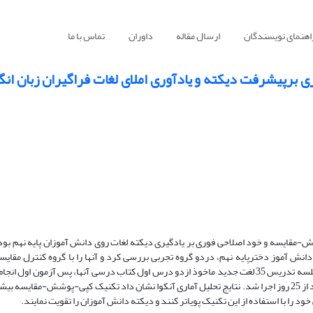
اهنمای نویسندگان
ارسال مقاله
داوران
تماس با ما
برپیشرفت دیکته و یادآوری املای لغات فراگیران زبان انگ
ش-مقایسه و خود اصلاحی فوری بر یادگیری دیکته لغات روی دانش آموزان پایه نهم بود
ژوهش، محقق با یک طرح شبه تجربی، تاثیراستفاده از این تکنیکها را روی 94 دانش آموز دخترپایه نهم، دردو گروه تجربی بررسی کرد و آنها را با گروه 
برگزاری آزمون سطح مبتدی نلسون، تست پیش آزمون اجرا شد. بعد از هشت جلسه تدریس 35 لغت جدید ماخوذ ازدو درس اول کتاب درسی آنها، پس آ
بررسی تاثیراستفاده از این تکنیکها بر میزان بیادآوری لغات، پس آزمون دوم بعد از 25 روز اجرا شد. نتایج تحلیل آماری آنکوا نشان داد تکنیک کپی-پوشش
د را با استفاده از این تکنیک پویاتر کنند و دیکته دانش آموزان را تقویت نمایند.