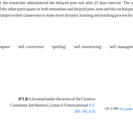
ct, the researcher administered the delayed post-test after 25 days interval. T
the other participants in both immediate and delayed post-tests and this techniqu
echnique in their classrooms to make more dynamic learning and teaching process for 
mpare"
"self-correction"
"spelling"
"self-monitoring"
"self-manage
JFLR
is licensed under the terms of the Creative
Commons Attribution License 4.0 International
(CC
 دهمرده)
1398-10-
BY-NC 4.0)