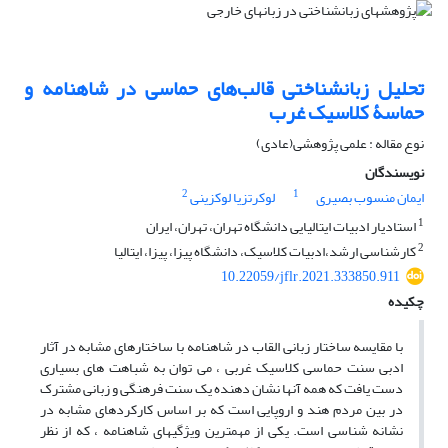
تحلیل زبانشناختی قالب‌های حماسی در شاهنامه و
حماسۀ کلاسیک غرب
نوع مقاله : علمی پژوهشی(عادی)
نویسندگان
2
1
ایمان منسوب بصیری
لوکرتزیا لوکزینی
1
استادیار ادبیات ایتالیایی دانشگاه تهران، تهران، ایران
2
کارشناسی ارشد،ادبیات کلاسیک، دانشگاه پیزا، پیزا، ایتالیا
10.22059/jflr.2021.333850.911
چکیده
با مقایسه ساختار زبانی القاب در شاهنامه با ساختارهای مشابه در آثار
ادبی سنت حماسی کلاسیک غربی ، می توان به شباهت های بسیاری
دست یافت که همه آنها نشان دهنده یک سنت فرهنگی و زبانی مشترک
در بین مردم هند و اروپایی است که بر اساس کارکردهای مشابه در
نشانه شناسی است. یکی از مهمترین ویژگیهای شاهنامه ، که از نظر