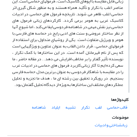
زبانی قابل مقایسه با اپوهای کلاسیک است ، فرمولهای حماسی است. این
عناصر اغلب با تکرار و تأکید همراه هستند و به منظور شکل گیری اثر
حماسی اغلب ظاهر می شوند. تاریخچه فرمول های حماسی در ادبیات
کلاسیک غربی به هومر برمی گردد. کارکردهای زبانی فرمول های
حماسی نیز نقش مهمی در شاهنامه فردوسی ایفا می کند ، اما شیوع آنها
از نظر ساختار عروضی و سنت های ادبی رایج در حماسه های فارسی با
هومر و ویرژیل متفاوت است. یکی از روشهای متداول برای استفاده از
فرمولهای حماسی ، قرار دادن القاب به عنوان عناوین و ویژگیهایی است
که پس از نام قهرمانان آمده است. در این ساختارها با کمک تکرار ،
نویسنده تأثیر گفتار را بر مخاطب افزایش می دهد. . در مقاله حاضر ، ما
سعی کرده ایم تا آثار زبانی کاربرد فرمول های حماسی در ادبیات غرب
را در مقایسه با شاهکار فردوسی به عنوان برترین مدل حماسه فارسی
بسنجیم. در رویکرد تحقیق بین رشته ای ما ، هدف ما تجزیه و تحلیل
عملکردهای مختلف این ساختارها به ویژه از دیدگاه تحلیل گفتمان بود.
کلیدواژه‌ها
قالب حماسی
لقب
تکرار
تشبیه
ایلیاد
شاهنامه
موضوعات
زبانشناختی و ادبیات