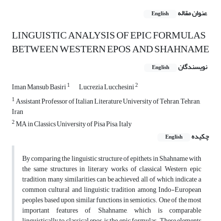
عنوان مقاله
English
LINGUISTIC ANALYSIS OF EPIC FORMULAS
BETWEEN WESTERN EPOS AND SHAHNAME
نویسندگان
English
1
2
Iman Mansub Basiri
Lucrezia Lucchesini
1
Assistant Professor of Italian Literature University of Tehran, Tehran,
Iran
2
MA in Classics University of Pisa Pisa, Italy
چکیده
English
By comparing the linguistic structure of epithets in Shahname with
the same structures in literary works of classical Western epic
tradition, many similarities can be achieved, all of which indicate a
common cultural and linguistic tradition among Indo-European
peoples based upon similar functions in semiotics. One of the most
important features of Shahname, which is comparable
linguistically to classical epos, is the epic formulas. These elements