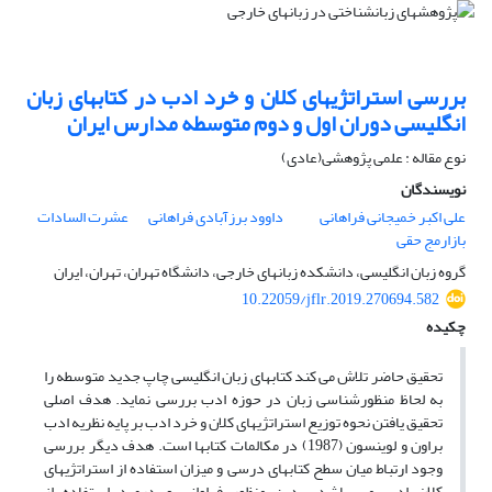
بررسی استراتژیهای کلان و خرد ادب در کتابهای زبان
انگلیسی دوران اول و دوم متوسطه مدارس ایران
نوع مقاله : علمی پژوهشی(عادی)
نویسندگان
علی اکبر خمیجانی فراهانی
داوود برزآبادی فراهانی
عشرت السادات
بازارمج حقی
گروه زبان انگلیسی، دانشکده زبانهای خارجی، دانشگاه تهران، تهران، ایران
10.22059/jflr.2019.270694.582
چکیده
تحقیق حاضر تلاش می کند کتابهای زبان انگلیسی چاپ جدید متوسطه را
به لحاظ منظورشناسی زبان در حوزه ادب بررسی نماید. هدف اصلی
تحقیق یافتن نحوه توزیع استراتژیهای کلان و خرد ادب بر پایه نظریه ادب
براون و لوینسون (1987) در مکالمات کتابها است. هدف دیگر بررسی
وجود ارتباط میان سطح کتابهای درسی و میزان استفاده از استراتژیهای
کلان ادب می باشد. بدین منظور فراوانی و درصد استفاده از