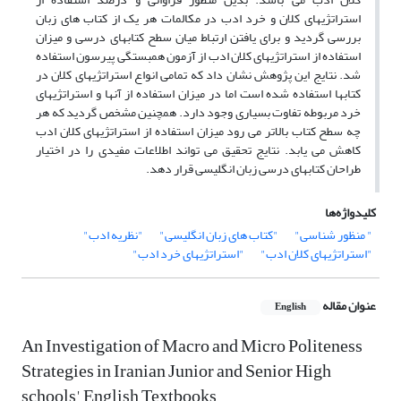
استراتژیهای کلان و خرد ادب در مکالمات هر یک از کتاب های زبان
بررسی گردید و برای یافتن ارتباط میان سطح کتابهای درسی و میزان
استفاده از استراتژیهای کلان ادب از آزمون همبستگی پیرسون استفاده
شد. نتایج این پژوهش نشان داد که تمامی انواع استراتژیهای کلان در
کتابها استفاده شده است اما در میزان استفاده از آنها و استراتژیهای
خرد مربوطه تفاوت بسیاری وجود دارد. همچنین مشخص گردید که هر
چه سطح کتاب بالاتر می رود میزان استفاده از استراتژیهای کلان ادب
کاهش می یابد. نتایج تحقیق می تواند اطلاعات مفیدی را در اختیار
طراحان کتابهای درسی زبان انگلیسی قرار دهد.
کلیدواژه‌ها
" منظور شناسی"
"کتاب های زبان انگلیسی"
"نظریه ادب"
"استراتژیهای کلان ادب"
"استراتژیهای خرد ادب"
عنوان مقاله
English
An Investigation of Macro and Micro Politeness
Strategies in Iranian Junior and Senior High
schools' English Textbooks