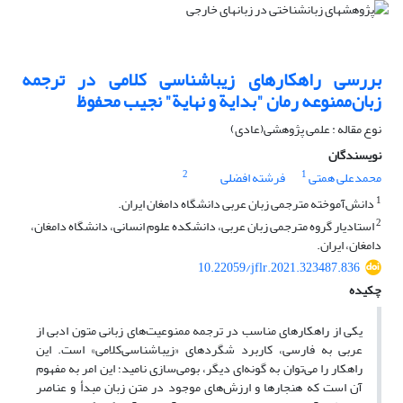
بررسی راهکارهای زیبا‌شناسی کلامی در ترجمه
زبان‌ممنوعه رمان "بدایة و نهایة" نجیب محفوظ
نوع مقاله : علمی پژوهشی(عادی)
نویسندگان
2
1
محمدعلی همتی
فرشته افضلی
1
دانش‌آموخته مترجمی زبان عربی دانشگاه دامغان ایران.
2
استادیار گروه مترجمی زبان عربی، دانشکده علوم انسانی، دانشگاه دامغان،
دامغان،‌ ایران.
10.22059/jflr.2021.323487.836
چکیده
یکی از راهکارهای مناسب در ترجمه ممنوعیت‌های زبانی متون ادبی از
عربی به فارسی، کاربرد شگردهای «زیباشناسی‌کلامی» است. این
راهکار را می‌توان به گونه‌ای دیگر، بومی‌سازی نامید؛ این امر به مفهوم
آن است که هنجارها و ارزش‌های موجود در متن زبان مبدأ و عناصر