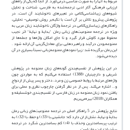
مربوط به آنها را به صورت مناسبی درمی‌آورد. از آنجا که یکی از راه‌های
ارزیابیِ فرهنگی آثار ادبی ترجمه‌شده به فارسی، شناخت و تحلیل
شیوه‌های زیباشناسی‌کلامی در تعبیرهای ناخوشایند آن است، در
پژوهش پیش‌رو تلاش بر آن است با تکیه‌بر روش توصیفی- تحلیلی،
راهکارهای زیباسازی‌کلامی در ترجمة واژگان ناخوشایند زبان عربی به
ویژه در ترجمه ممنوعیت‌های زبانی رمان "بدایة و نهایة" اثر نجیب
محفوظ مورد کاوش قرار گیرد و تا جای امکان واژ‌ه‌ها و جمله‌ها از
ممنوعه‌بودن درآیند و راهبردهایی برای معادل‌گزینی آن ارائه شود .
این رمان برگزیده شد؛ زیرا نمودهای ممنوعه‌زبانی نسبتاً بسیاری در آن
دیده می‌شود.
در این پژوهش از تقسیم‌بندی گونه‌های زبان ممنوعه در پژوهش
شریفی و دارچینیان (1388) استفاده می‌کنیم که به مواردی چون
واژ‌ه‌های مرتبط با روابط خصوصی زن و مرد، دختر و پسر پیش از ازدواج
و... اشاره می‌کند. پس از در نظر گرفتن چارچوب نظری و عملی برای
یافتن نمود زبان ممنوعه در زبان فارسی، از تقسیم بندی خوش‎سلیقه و
همکاران (2018) بهره‌‌می‌بریم.
نتایج پژوهش در 5 راهکار اصلی در ترجمه ممنوعیت‌های زبانی رمان
بدایة و نهایة، نشان از ان دارد که: جانشینی با (33%) و حفظ، با (32%) به
ترتیب پربسامدترین وحذف با (4%) کم بسامدترین شگرد در ترجمه
پیشنهادی این رمان است.