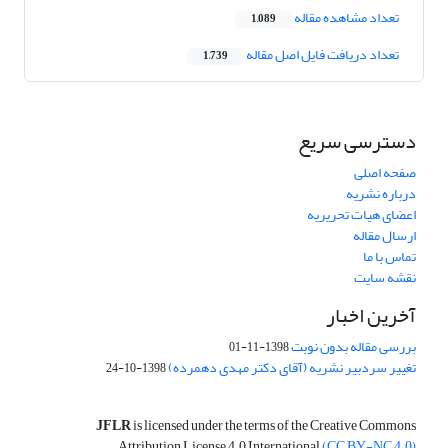
تعداد مشاهده مقاله
1,089
تعداد دریافت فایل اصل مقاله
1,739
دسترسی سریع
صفحه اصلی
درباره نشریه
اعضای هیات تحریریه
ارسال مقاله
تماس با ما
نقشه سایت
آخرین اخبار
بررسی مقاله بدون نوبت
1398-11-01
تغییر سردبیر نشریه (آقای دکتر مهدی دهمرده)
1398-10-24
JFLR
is licensed under the terms of the Creative Commons
Attribution License 4.0 International
(CC BY-NC 4.0)