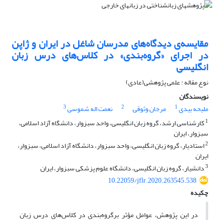
مقایسه‌ی دیدگاه‌های مدرسان شاغل در ایران و ژاپن
در اجرای «گروه‌بندی» در کلاس‌های درس زبان
انگلیسی
نوع مقاله : علمی پژوهشی(عادی)
نویسندگان
3
2
1
ملیحه بیدی
مرجان وثوقی
نعمت اله شموسی
1
کارشناسی ارشد، گروه زبان انگلیسی، واحد سبزوار، داﻧﺸﮕﺎه آزاد اسلامی،
سبزوار، ایران
2
اﺳﺘﺎدﻳﺎر، ﮔﺮوه زبان انگلیسی، واحد ﺳﺒﺰوار، داﻧﺸﮕﺎه آزاد اسلامی، ﺳﺒﺰوار،
اﻳﺮان
3
دانشیار، گروه زبان انگلیسی، دانشگاه علوم پزشکی سبزوار، ایران
10.22059/jflr.2020.263545.538
چکیده
در این پژوهش، عوامل مؤثر برگروه‌بندی در کلاس‌های درس زبان