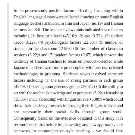
In the present study, possible factors affecting ‘Grouping’ within
English language classes were collected drawing on some English
language teachers affiliated in Iran and Japan (no.19) and Iranian
learners (no.83). The teachers' viewpoints indicated seven factors,
including (1) linguistic level (45.16%), (2) age (3.22%), (3) student
needs (3.22%), (4) psychological factors (22.58%), (5) number of
students in the classroom 12.90%), (6) the number of classroom
sessions (3.22%), and (7) random factors (9.67), which showed the
tendency of Iranian teachers to focus on product-oriented while
Japanese teachers were more preoccupied with process-oriented
methodologies in grouping. Students’ viwes involved some six
factors including (1) the use of strong partners in each group
(45.09%), (2) using homogeneous groups (29.41%), (3) the ability to
act with the teacher (knowledge and experience) (3.92%), friendship
(15.68%), and 5) friendship with linguistic level (5.88%) which could
show their tendency towards improving their linguistic level and
not necessarily their social skills through group work.
Consequently, based on the evidence obtained in this study, it is
recommended that before implementing any new approach – here,
teamwork in communicative-style teaching - we should first