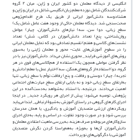
انگلیسی از دیدگاه معلمان دو کشور ایران و ژاپن، میان ۲ گروه
شرکت‌کنندگان شامل نوزده معلم زبان انگلیسی شاغل در ایران و ژاپن و
هشتادوسه دانش‌آموز ایرانی از طریق یک طرح اقدام‌پژوهی
صحت‌سنجی شد. دیدگاه معلمان حاکی از وجود هفت عامل شامل یک)
سطح زبانی، دو) سن، سه) نیازهای دانش‌آموزان، چهار) عوامل
روان‌شناختی، پنج) تعداد دانش‌آموزان در کلاس، شش) تعداد
نشست‌های کلاسی و هفتم) تقسیم تصادفی بود که تمایل معلمان ایرانی
را در سطوح آموزش‌های غایت- محور و معلمان ژاپنی را به‌سوی
روش‌های آموزشی فرایند_ محوری نشان می‌داد. دانش‌آموزان نیز با در
نظر گرفتن عواملی همچون یک) استفاده از هم‌کلاسی‌های قوی در هر
گروه، دو) استفاده از گروه‌های همگن، سه) اختیار عمل با معلم (دانش و
تجربه)، چهار) دوستی و رفاقت، و پنج) رفاقت توأم با سطح زبانی، تنها
به‌ارتقای سطح زبانی خود و نه بایایی ارتقای سطح مهارت‌های اجتماعی
اهمیت می‌دادند. درنتیجه، با استناد به‌شواهد به‌دست‌آمده در این
پژوهش، توصیه می‌شود؛ پیش از اجرای هر رویکرد جدید_ در اینجا
اجرای کارهای گروهی در راستای آموزش به‌شیوۀ ارتباطی_ ابتدا می‌باید
رویکردهای ارزشی متصدیان آموزش و یادگیری، یا همان مدرسان
بررسی شود و در صورت وجود تفاوت، در اساس و پایه، به‌جای اجرای
سازوکارهای مربوطه و صرف هزینه، به‌بررسی ماهیت اعتقادی معلمان و
دانش‌آموزان آن‌ها و به‌ویژه، به‌هم‌راستا کردن نگرش متصدیان
آموزشی با دگرگونی‌های نو پرداخت.