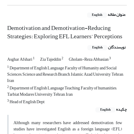
عنوان مقاله
English
Demotivation and Demotivation-Reducing
Strategies: Exploring EFL Learners’ Perceptions
نویسندگان
English
1
2
3
Asghar Afshari
Zia Tajeddin
Gholam-Reza Abbasian
1
Department of English Language, Faculty of Humanity and Social
Sciences, Science and Research Branch, Islamic Azad University, Tehran,
Iran
2
Department of English Language Teaching, Faculty of humanities,
Tarbiat Modares University, Tehran, Iran
3
Head of English Dept
چکیده
English
Although many researchers have addressed demotivation, few
studies have investigated English as a foreign language (EFL)