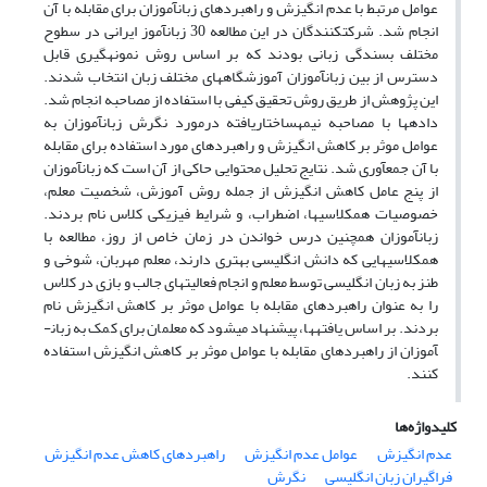
عوامل مرتبط با عدم انگیزش و راهبردهای زبان­آموزان برای مقابله با آن
انجام شد. شرکت­کنندگان در این مطالعه 30 زبان­آموز ایرانی در سطوح
مختلف بسندگی زبانی بودند که بر اساس روش نمونه­گیری قابل
دسترس از بین زبان­آموزان آموزشگاه­های مختلف زبان انتخاب شدند.
این پژوهش از طریق روش تحقیق کیفی با استفاده از مصاحبه انجام شد.
داده­ها با مصاحبه نیمه­ساختاریافته درمورد نگرش زبان­آموزان به
عوامل موثر بر کاهش انگیزش و راهبردهای مورد استفاده برای مقابله
با آن جمع­آوری شد. نتایج تحلیل محتوایی حاکی از آن است که زبان­آموزان
از پنج عامل کاهش انگیزش از جمله روش آموزش، شخصیت معلم،
خصوصیات همکلاسی­ها، اضطراب، و شرایط فیزیکی کلاس نام بردند.
زبان­آموزان همچنین درس خواندن در زمان خاص از روز، مطالعه با
همکلاسی­هایی که دانش انگلیسی بهتری دارند، معلم مهربان، شوخی و
طنز به زبان انگلیسی توسط معلم و انجام فعالیت­های جالب و بازی در کلاس
را به عنوان راهبردهای مقابله با عوامل موثر بر کاهش انگیزش نام
بردند. بر اساس یافته­ها، پیشنهاد می­شود که معلمان برای کمک به زبان­
آموزان از راهبرد­های مقابله با عوامل موثر بر کاهش انگیزش استفاده
کنند.
کلیدواژه‌ها
عدم انگیزش
عوامل عدم انگیزش
راهبردهای کاهش عدم انگیزش
فراگیران زبان انگلیسی
نگرش