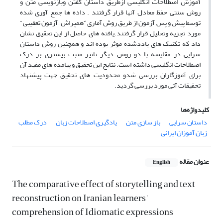
آموزش اصطلاحات انگلیسی ازطریق داستان گفتن وبازنویسی متن و
روش سنتی حفظ معادل آنها قرار گرفتند . داده ها جمع آوری شده
توسط پیش و پس آزمون از طریق روش آماری “همپراش , آزمون تعقیبی ”
مورد تجزیه وتحلیل قرار گرفتند.یافته های حاصل از این تحقیق نشان
داد که تکنیک های یاددشده موثر بوده اند و همچنین روش داستان
سرایی در مقایسه با دو روش دیگر تاثیر مثبت بیشتری بر درک
اصطلاحات انگلیسی داشته است. نتایج این تحقیق و پیامده های مفید آن
برای آموزگاران بررسی شدو محدودیت های تحقیق جهت پیشنهاد
تحقیقات آتی مورد بررسی گردید.
کلیدواژه‌ها
داستان سرایی
باز سازی متن
یادگیری اصطلاحات زبان
درک مطلب
زبان آموزان ایرانی
عنوان مقاله
English
The comparative effect of storytelling and text
reconstruction on Iranian learners'
comprehension of Idiomatic expressions