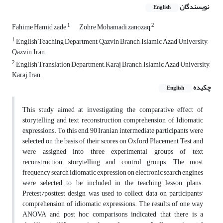
نویسندگان
English
1
2
Fahime Hamid zade
Zohre Mohamadi zanozaq
1
English Teaching Department, Qazvin Branch, Islamic Azad University,
Qazvin, Iran
2
English Translation Department, Karaj Branch, Islamic Azad University,
Karaj, Iran
چکیده
English
This study aimed at investigating the comparative effect of
storytelling and text reconstruction comprehension of Idiomatic
expressions. To this end, 90 Iranian intermediate participants were
selected on the basis of their scores on Oxford Placement Test and
were assigned into three experimental groups of text
reconstruction, storytelling and control groups. The most
frequency search idiomatic expression on electronic search engines
were selected to be included in the teaching lesson plans.
Pretest/posttest design was used to collect data on participants'
comprehension of idiomatic expressions. The results of one way
ANOVA and post hoc comparisons indicated that there is a