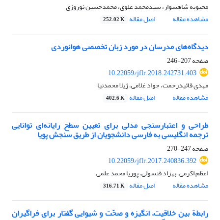
محبوبه شاهسوار، سیدمحمد علوی، محمدحسین نوروزی
مشاهده مقاله
اصل مقاله
252.02 K
دیدگاه‌های مدرسان در مورد زبان تخصصی هوانوردی
صفحه
207-246
10.22059/jflr.2018.242731.403
مهدی قائیدرحمت، جواد غلامی، ژیلا محمدنیا
مشاهده مقاله
اصل مقاله
402.6 K
طراحی و اعتبارسنجی مدلی برای تعیین سطح رایانه‌ای توانایی
ترجمه انگلیسی به فارسی دانشجویان از طریق سنجش پویا
صفحه
247-270
10.22059/jflr.2017.240836.392
اعظم اکرمی، بهزاد قنسولی، پوریا محمد علمی
مشاهده مقاله
اصل مقاله
316.71 K
رابطة بین خلاقیت، انگیزه و صحّت و شیوایی گفتار برای فراگیران