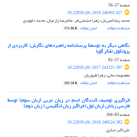
صفحه
27-56
10.22059/jflr.2018.246993.427
محمد رضا امیریان، زهرا حشمتی فر، غلامرضا زارعیان، محمد داوودی
مشاهده مقاله
اصل مقاله
371.96 K
نگاهی دیگر به توسعۀ پرسشنامه راهبردهای نگارش: کاربردی از
پروتکول تفکر گویا
صفحه
57-82
10.22059/jflr.2017.242225.397
معصومه بمانی، زهرا ظهوریان
مشاهده مقاله
اصل مقاله
292.58 K
فراگیری توصیف کنندگان اسم در زبان عربی (زبان سوم) توسط
فارسی زبانان (زبان اول) فراگیر زبان انگلیسی ( زبان دوم)
صفحه
83-104
10.22059/jflr.2018.240524.382
علی اکبر جباری