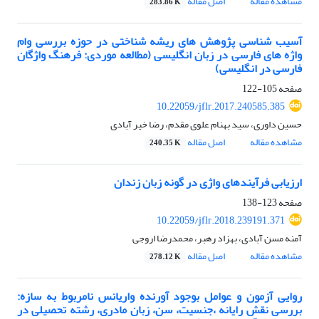
مشاهده مقاله
اصل مقاله
283.86 K
آسیب شناسی پژوهش های ریشه شناختی در حوزه بررسی وام
واژه های فارسی در زبان انگلیسی (مطالعه موردی: فرهنگ واژگان
فارسی در انگلیسی)
صفحه
105-122
10.22059/jflr.2017.240585.385
حسین داوری، سید بهنام علوی مقدم، رضا خیر آبادی
مشاهده مقاله
اصل مقاله
240.35 K
ارزیابی فرآیندهای واژی در گونه زبان زندان
صفحه
123-138
10.22059/jflr.2018.239191.371
آمنه مسن آبادی، بهزاد رهبر، محمدرضا اروجی
مشاهده مقاله
اصل مقاله
278.12 K
روایی آزمون و عوامل بوجود آورنده واریانس نامربوط به سازه:
بررسی نقش رایانه ،جنسیت، سن، زبان مادری، رشته تحصیلی در