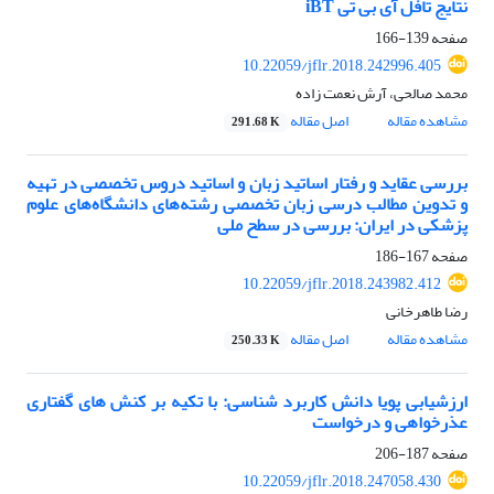
نتایج تافل آی بی تی iBT
صفحه
139-166
10.22059/jflr.2018.242996.405
محمد صالحی، آرش نعمت زاده
مشاهده مقاله
اصل مقاله
291.68 K
بررسی عقاید و رفتار اساتید زبان و اساتید دروس تخصصی در تهیه
و تدوین مطالب درسی زبان تخصصی رشته‌های دانشگاه‌های علوم
پزشکی در ایران: بررسی در سطح ملی
صفحه
167-186
10.22059/jflr.2018.243982.412
رضا طاهرخانی
مشاهده مقاله
اصل مقاله
250.33 K
ارزشیابی پویا دانش کاربرد شناسی: با تکیه بر کنش های گفتاری
عذرخواهی و درخواست
صفحه
187-206
10.22059/jflr.2018.247058.430