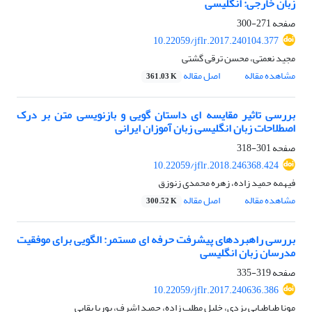
زبان خارجی: انگلیسی
صفحه
271-300
10.22059/jflr.2017.240104.377
مجید نعمتی، محسن ترقی گشتی
مشاهده مقاله
اصل مقاله
361.03 K
بررسی تاثیر مقایسه ای داستان گویی و بازنویسی متن بر درک
اصطلاحات زبان انگلیسی زبان آموزان ایرانی
صفحه
301-318
10.22059/jflr.2018.246368.424
فیهمه حمید زاده، زهره محمدی زنوزق
مشاهده مقاله
اصل مقاله
300.52 K
بررسی راهبردهای پیشرفت حرفه ای مستمر: الگویی برای موفقیت
مدرسان زبان انگلیسی
صفحه
319-335
10.22059/jflr.2017.240636.386
مونا طباطبایی یزدی، خلیل مطلب زاده، حمید اشرف، پوریا بقایی