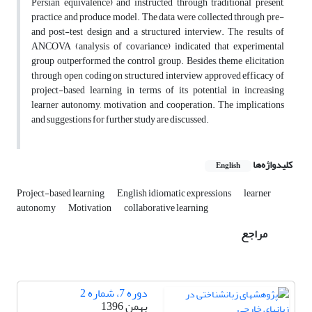
Persian equivalence) and instructed through traditional present,
practice and produce model. The data were collected through pre-
and post-test design and a structured interview. The results of
ANCOVA (analysis of covariance) indicated that experimental
group outperformed the control group. Besides, theme elicitation
through open coding on structured interview approved efficacy of
project-based learning in terms of its potential in increasing
learner autonomy, motivation and cooperation. The implications
and suggestions for further study are discussed.
کلیدواژه‌ها
English
Project-based learning
English idiomatic expressions
learner
autonomy
Motivation
collaborative learning
مراجع
دوره 7، شماره 2
بهمن 1396