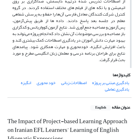
از اصطلاحات تدریس شده درتهیه دابسمش، صداگزاری بر روی
انیمیشن و یا تکه های از فیلم های مختلف استفاده کردند. در گروه
کنترل شرکت کنندگان معادل‌ فارسی آن‌ها را حفظ و به پرسش شفاهی
معلم در جلسه بعد پاسخ دادند. داده ها از طریق پیش‌آزمون،
پس‌آزمون و مصاحبه جمع‌آوری شد. نتایج آزمون کوواریانس و کدگزاری
باز مصاحبه و بررسی موضوعات آن نشان داد که انجام پروژه‌ می‌تواند به
بهبود مهارت دانش آموزان در یادگیری اصطلاحات کمک بیشتری کند و
باعث افزایش انگیزه، خودمحوری و مهارت همکاری شود. پیامدهای
نتایج برای طراحان برنامه درسی و معلمان زبان انگلیسی مطرح و مورد
بحث قرار گرفت.
کلیدواژه‌ها
یادگیری مبتنی بر پروژه
اصطلاحات زبانی
خود محوری
انگیزه
یادگیری تعاملی
عنوان مقاله
English
The Impact of Project-based Learning Approach
on Iranian EFL Learners' Learning of English
Idiomatic Expressions