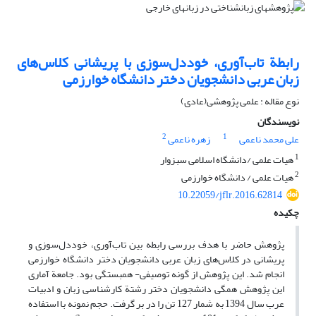
رابطة تاب‌آوری، خوددل‌سوزی با پریشانی کلاس‌های
زبان عربی دانشجویان دختر دانشگاه خوارزمی
نوع مقاله : علمی پژوهشی(عادی)
نویسندگان
2
1
علی محمد ناعمی
زهره ناعمی
1
هیات علمی /دانشگاه اسلامی سبزوار
2
هیات علمی / دانشگاه خوارزمی
10.22059/jflr.2016.62814
چکیده
پژوهش حاضر با هدف بررسی رابطه بین تاب‌آوری، خوددل‌سوزی و
پریشانی در کلاس‌های زبان عربی دانشجویان دختر دانشگاه خوارزمی
انجام شد. این پژوهش از گونه توصیفی- همبستگی بود. جامعة آماری
این پژوهش همگی دانشجویان دختر رشتة کارشناسی زبان و ادبیات
عرب سال 1394 به شمار 127 تن را در بر گرفت. حجم نمونه با استفاده