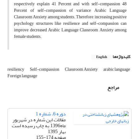
respectively explain 41 Percent and with self-compassion 48
Percent of self-compassion of variance Arabic Language
Classroom Anxiety among students. Therefore, increasing positive
psychology structures like resilience and self-compassion can
improve decreased Arabic Language Classroom Anxiety among
female students.
کلیدواژه‌ها
English
resiliency
Self-compassion
Classroom Anxiety
arabic language
Foreign language
مراجع
دوره 6، شماره 1
مقالات این شماره در شهریور
ماه1396 به چاپ رسیده است
بهار 1395
صفحه
155-174