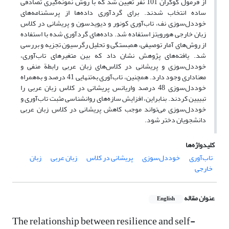
از فرمول کوکران 101 نفر تعیین شد که با روش نمونه‌گیری تصادفی
ساده انتخاب شدند. برای گردآوری داده‌ها از پرسشنامه‌های
خوددل‌سوزی نف، تاب‌آوری کونور و دیویدسون و پریشانی در کلاس
زبان خارجی هورویتز استفاده شد. داده‌های گردآوری شده با استفاده
از روش‌های آمار توصیفی، همبستگی و تحلیل رگرسیون تجزیه و بررسی
شد. یافته‌های پژوهش نشان داد که بین متغیرهای تاب‌آوری،
خوددل‌سوزی و پریشانی در کلاس‌های زبان عربی رابطة منفی و
معناداری وجود دارد. همچنین، تاب‌آوری به‌تنهایی 41 درصد و به‌همراه
خوددل‌‌سوزی 48 درصد واریانس پریشانی در کلاس زبان عربی را
تبییین کردند. بنابراین، افزایش سازه‌های روانشناسی مثبت تاب‌آوری و
خوددل‌سوزی می‌تواند موجب کاهش پریشانی در کلاس زبان عربی
دانشجویان دختر شود.
کلیدواژه‌ها
تاب‌آوری
خوددل‌سوزی
پریشانی در کلاس
زبان عربی
زبان
خارجی
عنوان مقاله
English
The relationship between resilience and self-