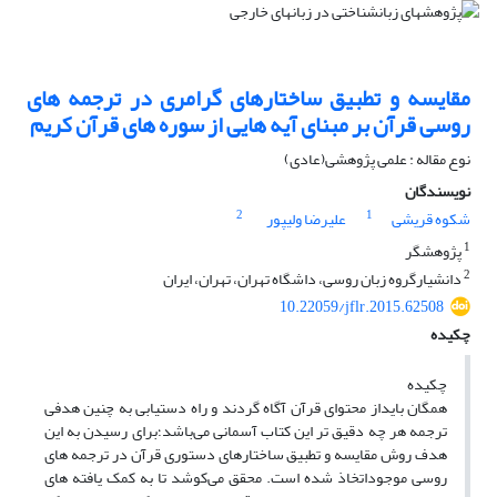
مقایسه و تطبیق ساختارهای گرامری در ترجمه های
روسی قرآن بر مبنای آیه هایی از سوره های قرآن کریم
نوع مقاله : علمی پژوهشی(عادی)
نویسندگان
2
1
شکوه قریشی
علیرضا ولیپور
1
پژوهشگر
2
دانشیارگروه زبان روسی، داشگاه تهران، تهران، ایران
10.22059/jflr.2015.62508
چکیده
چکیده
همگان بایداز محتوای قرآن آگاه گردند و راه دستیابی به چنین هدفی
ترجمه هر چه دقیق تر این کتاب آسمانی می‌باشد؛برای رسیدن به این
هدف روش مقایسه و تطبیق ساختارهای دستوری قرآن در ترجمه های
روسی موجوداتخاذ شده است. محقق می‌کوشد تا به کمک یافته های