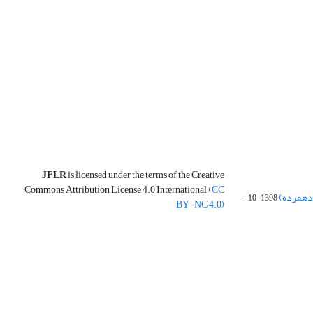
JFLR
is licensed under the terms of the Creative
Commons Attribution License 4.0 International
(CC
 دهمرده)
1398-10-
BY-NC 4.0)