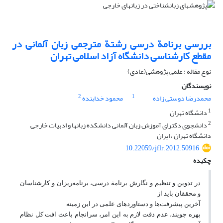
بررسی برنامة درسی رشتة مترجمی زبان آلمانی در
مقطع کارشناسی دانشگاه آزاد اسلامی تهران
نوع مقاله : علمی پژوهشی(عادی)
نویسندگان
2
1
محمدرضا دوستی زاده
محمود خدابنده
1
دانشگاه تهران
2
دانشجوی دکترای آموزش زبان آلمانی دانشکده زبانها و ادبیات خارجی
دانشگاه تهران ، ایران
10.22059/jflr.2012.50916
چکیده
در تدوین و تنظیم و نگارش برنامة درسی، برنامه
ریزان و کارشناسان
و محققان باید از
آخرین پیشرفت
ها و دستاوردهای علمی در این زمینه
بهره جویند، عدم دقت لازم به این امر، سرانجام باعث افت کل نظام