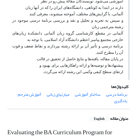
آموزشی می
شود. نویسندگان مقالة پیش رو در نظر
دارند در ابتدا به کوتاهی، دانشگاه
های ایران را که در آنها زبان
آلمانی، با گرایش
های مختلف، آموخته می‏شوند، معرفی کنند
و سپس به تجزیه و تحلیل و نقد و بررسی برنامة درسی موجود در
رشتة مترجمی زبان
آلمانی در مقطع کارشناسی گروه زبان آلمانی دانشکدة زبان
های
خارجی مجتمع پیامبر اعظم دانشگاه آزاد اسلامی، با توجه به
برنامة درسی و تأثیر آن بر ارائة رشته بپردازند و نقاط ضعف و قوت
آن را مطرح کنند.
در پایان مقاله، یافته
ها و نتایج حاصل از تحقیق در قالب
پیشنهادها و توصیه
ها و ارائه راهکارهایی برای بهبود و
ارتقای سطح کیفی وکمی این رشته ارائه می
گردد.
کلیدواژه‌ها
برنامة درسی
ساختار آموزشی
مهارت‎های زبانی
آموزش مترجم
یادگیری
عنوان مقاله
English
Evaluating the BA Curriculum Program for