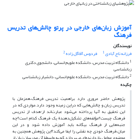
آموزش زبان‌های خارجی در پرتو چالش‌های تدریس
فرهنگ
نویسندگان
2
1
فرزانه تاج آبادی
فردوس آقاگل زاده
1
دانشگاه تربیت مدرس، دانشکده علویم انسانی، دانشجوی دکتری
زبانشناسی
2
دانشگاه تربیت مدرس، دانشکده علوم انسانی، دانشیار زبانشناسی
چکیده
پژوهش حاضر مروری دارد براهمیت تدریس فرهنگ،همزمان با
تدریس زبان و چالش‌هایی که دراین زمینه وجود دارد.مواردی که در
این تحقیق به آنها پرداخته می‌شود عبارت‌اند از:هدف از تدریس
فرهنگ چیست؟مؤلفه‌های تشکیل‌دهندة یک فرهنگ کدام است؟چه
جنبه‌هایی از فرهنگ بیگانه باید آموزش داده شود و در این
میان،فرهنگ خودی چه نقشی را ایفا می‌کند؟این پژوهش همچنین به
موضوع عوامل بازدارنده‌ای می‌پردازد که به واسطة آن مدرسان زبان از