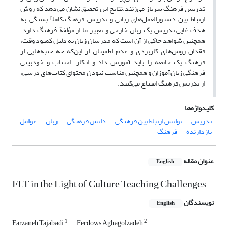
تدریس فرهنگ سرباز می‌زنند.نتایج این تحقیق نشان می‌دهد که روش
ارتباط بین دستورالعمل‌های زبانی و تدریس فرهنگ،کاملاً بستگی به
هدف غایی تدریس یک زبان خارجی و تعبیر ما از مؤلفة فرهنگ دارد.
همچنین شواهد حاکی از آن است که مدرسان زبان به دلیل کمبود وقت،
فقدان روش‌های کاربردی و عدم اطمینان از این‌که چه جنبه‌هایی از
فرهنگ یک جامعه را باید آموزش داد و انکار، اجتناب و خودبینی
فرهنگی زبان‌آموزان و همچنین مناسب نبودن محتوای کتاب‌های درسی،
از تدریس فرهنگ امتناع می‌کنند.
کلیدواژه‌ها
تدریس
توانش ارتباط بین فرهنگی
دانش فرهنگی
زبان
عوامل
بازدارنده
فرهنگ
عنوان مقاله
English
FLT in the Light of Culture Teaching Challenges
نویسندگان
English
1
2
Farzaneh Tajabadi
Ferdows Aghagolzadeh