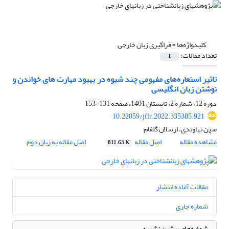
کلیدواژه‌ها =
فراگیری زبان خارجی
تعداد مقالات:
1
تاثیر استعاره‌های مفهومی چند شیوه در بهبود مهارت های خواندن و
نوشتن زبان انگلیسی
دوره 12، شماره 2، تابستان 1401، صفحه
131-153
10.22059/jflr.2022.335385.921
متین نهاوندی، ارسلان گلفام
مشاهده مقاله
اصل مقاله
اصل مقاله به زبان دوم
811.63 K
مقالات آماده انتشار
شماره جاری
شماره‌های پیشین نشریه