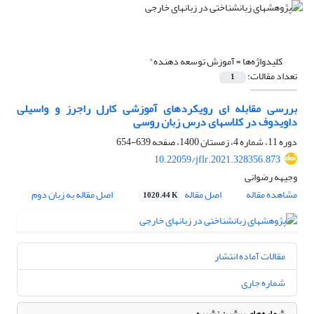
کلیدواژه‌ها =
آموزش توسعه دهنده"
تعداد مقالات:
1
بررسی مقابله ای رویکردهای آموزشی کارل راجرز و واسیلی
داویدوف در کلاسهای درس زبان روسی
دوره 11، شماره 4، زمستان 1400، صفحه
639-654
10.22059/jflr.2021.328356.873
وجیهه رضوانی
مشاهده مقاله
اصل مقاله
اصل مقاله به زبان دوم
1020.44 K
مقالات آماده انتشار
شماره جاری
شماره‌های پیشین نشریه