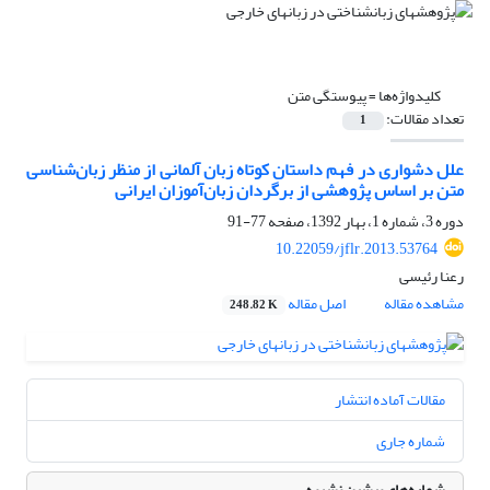
کلیدواژه‌ها =
پیوستگی متن
تعداد مقالات:
1
علل دشواری در فهم داستان کوتاه زبان آلمانی از منظر زبان‌شناسی
متن بر اساس پژوهشی از برگردان زبان‌آموزان ایرانی
دوره 3، شماره 1، بهار 1392، صفحه
77-91
10.22059/jflr.2013.53764
رعنا رئیسی
مشاهده مقاله
اصل مقاله
248.82 K
مقالات آماده انتشار
شماره جاری
شماره‌های پیشین نشریه