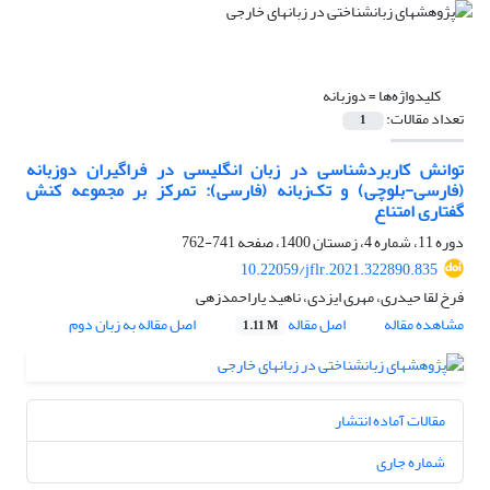
کلیدواژه‌ها =
دو‌زبانه
تعداد مقالات:
1
توانش کاربرد‌شناسی در زبان انگلیسی در فراگیران دو‌زبانه
(فارسی-بلوچی) و تک‌زبانه (فارسی): تمرکز بر مجموعه کنش
گفتاری امتناع
دوره 11، شماره 4، زمستان 1400، صفحه
741-762
10.22059/jflr.2021.322890.835
فرخ لقا حیدری، مهری ایزدی، ناهید یار‌احمد‌زهی
مشاهده مقاله
اصل مقاله
اصل مقاله به زبان دوم
1.11 M
مقالات آماده انتشار
شماره جاری