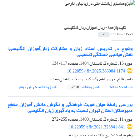
کلیدواژه‌ها =
زبان‌آموزان زبان انگلیسی
تعداد مقالات:
2
وضوح در تدریس استاد زبان و مشارکت زبان‌آموزان انگلیسی:
نقش میانجی خستگی تحصیلی
دوره 15، شماره 2، تابستان 1404، صفحه
117-134
10.22059/jflr.2025.386984.1174
ناصر فلاح، بهروز لطفی گسکریی، سجاد زاهدی مقدم
مشاهده مقاله
اصل مقاله
اصل مقاله به زبان دوم
1.25 M
بررسی رابطۀ میان هویت فرهنگی و نگرش دانش آموزان مقطع
دبیرستان استان تهران نسبت به یادگیری زبان انگلیسی
دوره 11، شماره 2، تابستان 1400، صفحه
255-272
10.22059/jflr.2021.323841.841
زهره پاینده داری نژاد، حامد حبیب زاده