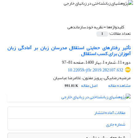
کلیدواژه‌ها =
نظریه خودسازماندهی
تعداد مقالات:
1
تأثیر رفتارهای حمایتی استقلال مدرسان زبان بر آمادگی زبان
آموزان برای کسب استقلال
دوره 11، شماره 1، بهار 1400، صفحه
81-97
10.22059/jflr.2019.282107.632
مرضیه رضابیگی، پرویز مفتون، غلامرضا عباسیان
مشاهده مقاله
اصل مقاله
991.01 K
مقالات آماده انتشار
شماره جاری
شماره‌های پیشین نشریه