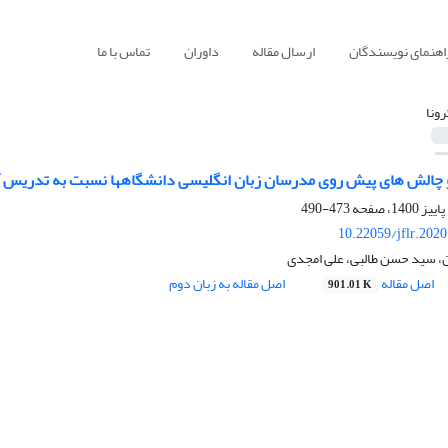
اهنمای نویسندگان
ارسال مقاله
داوران
تماس با ما
رونا
الش های پیش روی مدرسان زبان انگلیسی دانشگاهها نسبت به تدریس آنلاین
473-490
10.22059/jflr.202
ن، سید حسن طالبی، علی امجدی
اصل مقاله
اصل مقاله به زبان دوم
901.01 K