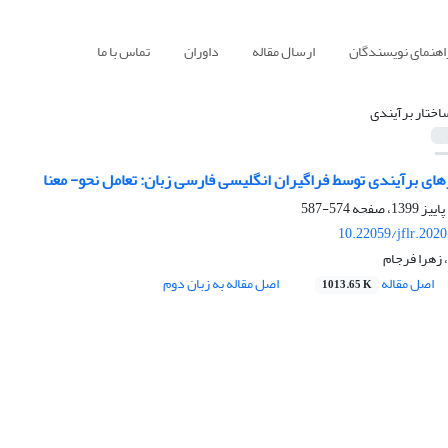
اهنمای نویسندگان
ارسال مقاله
داوران
تماس با ما
اختار برآیندی
ای برآیندی توسط فراگیران انگلیسی فارسی ‌‌زبان: تعامل نحو- معنا
574-587
10.22059/jflr.202
 زهرا فرجام
اصل مقاله
اصل مقاله به زبان دوم
1013.65 K